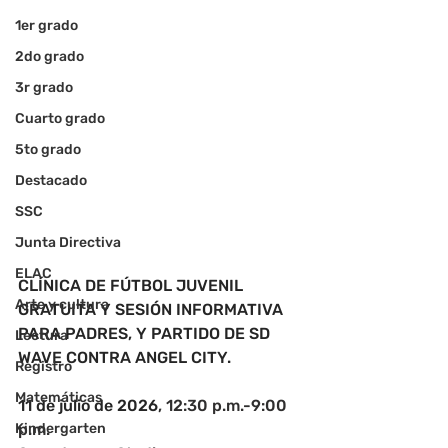
1er grado
2do grado
3r grado
Cuarto grado
5to grado
Destacado
SSC
Junta Directiva
ELAC
CLÍNICA DE FÚTBOL JUVENIL 
Arte y cultura
GRATUITA Y SESIÓN INFORMATIVA 
PARA PADRES, Y PARTIDO DE SD 
Lectura
WAVE CONTRA ANGEL CITY.
Registro
Matemáticas
11 de julio de 2026
, 12:30 p.m.-9:00 
Kindergarten
p.m.