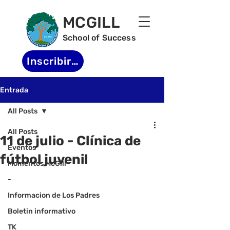
MCGILL
School of Success
Inscribirse
Entrada
All Posts
All Posts
11 de julio - Clínica de
Eventos
fútbol juvenil
Momentos McGill
-
Informacion de Los Padres
Boletin informativo
TK