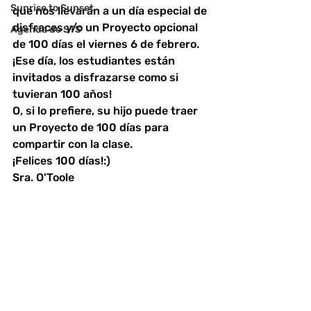
Sunrise to Sunset
que nos llevarán a un día especial de 
disfraces y/o un Proyecto opcional 
Agenda de STS
de 100 días el viernes 6 de febrero.
¡Ese día, los estudiantes están 
invitados a disfrazarse como si 
tuvieran 100 años!
O, si lo prefiere, su hijo puede traer 
un Proyecto de 100 días para 
compartir con la clase.
¡Felices 100 días!:)
Sra. O'Toole