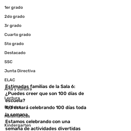
1er grado
2do grado
3r grado
Cuarto grado
5to grado
Destacado
SSC
Junta Directiva
ELAC
Estimadas familias de la Sala 6:
Arte y cultura
¿Puedes creer que son 100 días de 
Lectura
escuela?
Registro
K/1 estará celebrando 100 días toda 
la semana.
Matemáticas
Estamos celebrando con una 
Kindergarten
semana de actividades divertidas 