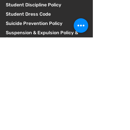
Student Discipline Policy
Student Dress Code
Suicide Prevention Policy
Suspension & Expulsion Policy &
Procedures
Title I Parent Involvement Policy
Uniform Complaint Policy
Universal Pre-K Plan
Wellness Policy
MCGILL
School of Success
Dirección
3025 Fir St
San Diego CA 92102