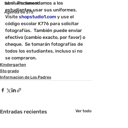
abril. 
Recomendamos a los 
Sunrise to Sunset
estudiantes usar sus uniformes
. 
Agenda de STS
Visite 
shopstudio1.com
 y use el 
código escolar K776 para solicitar 
fotografías.  
También puede enviar 
efectivo (cambio exacto, por favor) o 
cheque.  
Se tomarán fotografías de 
todos los estudiantes, incluso si no 
se compraron.
Kindergarten
5to grado
Informacion de Los Padres
Entradas recientes
Ver todo