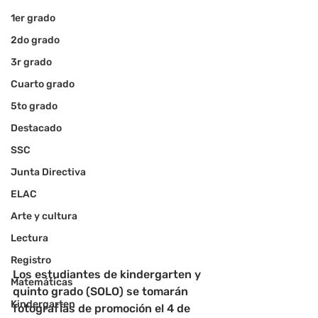
1er grado
2do grado
3r grado
Cuarto grado
5to grado
Destacado
SSC
Junta Directiva
ELAC
Arte y cultura
Lectura
Registro
Los estudiantes de kindergarten y 
Matemáticas
quinto grado (SOLO) se tomarán 
Kindergarten
fotografías de promoción el 4 de 