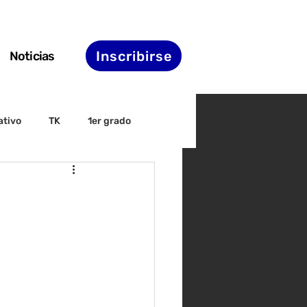
Inscribirse
Noticias
ativo
TK
1er grado
irectiva
ELAC
nset
Agenda de STS