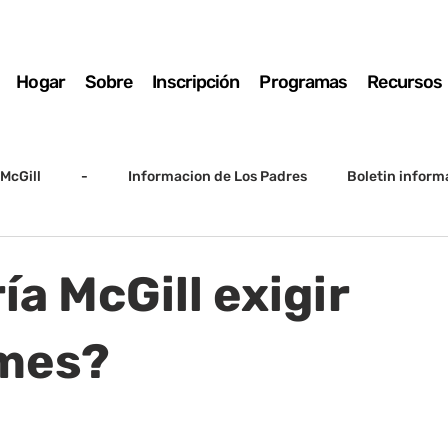
Hogar
Sobre
Inscripción
Programas
Recursos
McGill
-
Informacion de Los Padres
Boletin inform
arto grado
5to grado
Destacado
SSC
Junta D
a McGill exigir
Registro
Matemáticas
Kindergarten
Sunrise to Su
mes?