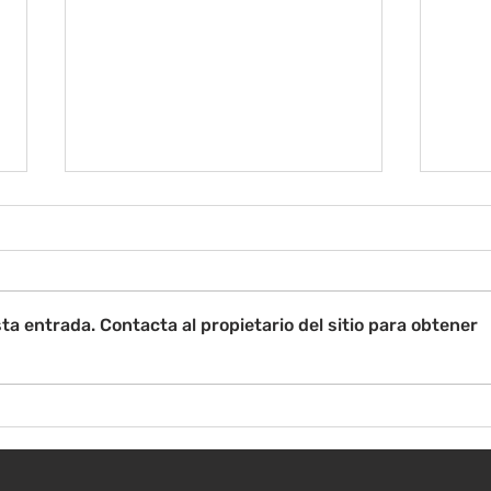
ta entrada. Contacta al propietario del sitio para obtener
¡Bie
Instrucciones para la
reunión de la junta
directiva