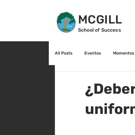
MCGILL
School of Success
All Posts
Eventos
Momentos 
2do grado
3r grado
Cu
¿Deberí
Arte y cultura
Lectura
unifor