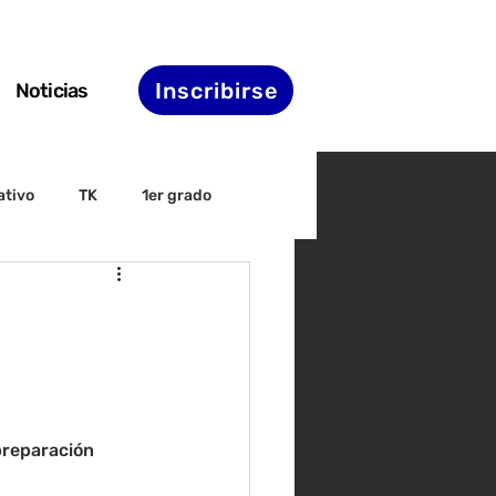
Inscribirse
Noticias
ativo
TK
1er grado
irectiva
ELAC
nset
Agenda de STS
preparación 