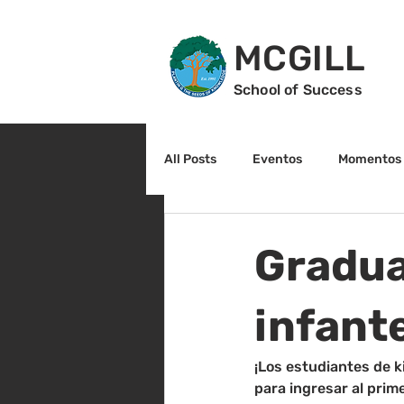
MCGILL
School of Success
All Posts
Eventos
Momentos 
2do grado
3r grado
Cu
Gradua
Arte y cultura
Lectura
infant
¡Los estudiantes de k
para ingresar al prim