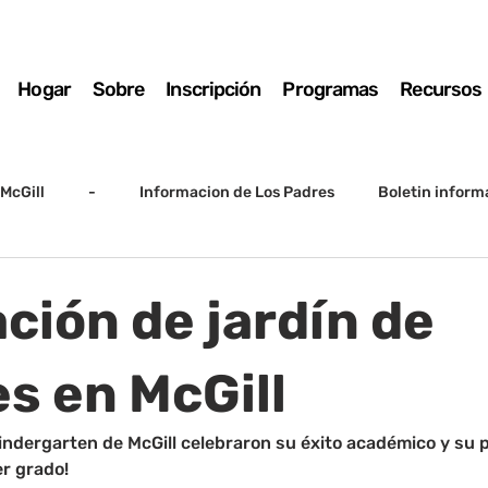
Hogar
Sobre
Inscripción
Programas
Recursos
McGill
-
Informacion de Los Padres
Boletin inform
arto grado
5to grado
Destacado
SSC
Junta D
ción de jardín de
Registro
Matemáticas
Kindergarten
Sunrise to Su
es en McGill
indergarten de McGill celebraron su éxito académico y su 
er grado!