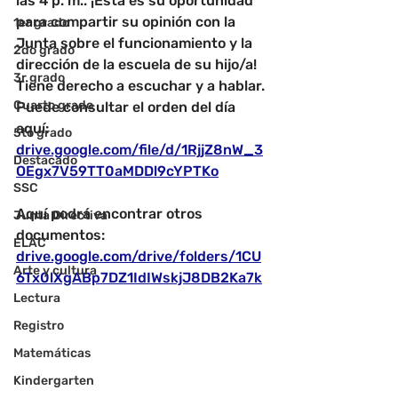
las 4 p. m.. ¡Esta es su oportunidad 
para compartir su opinión con la 
1er grado
Junta sobre el funcionamiento y la 
2do grado
dirección de la escuela de su hijo/a! 
3r grado
Tiene derecho a escuchar y a hablar. 
Cuarto grado
Puede consultar el orden del día 
aquí:
5to grado
drive.google.com/file/d/1RjjZ8nW_3
Destacado
OEgx7V59TT0aMDDl9cYPTKo
SSC
Aquí podrá encontrar otros 
Junta Directiva
documentos:
ELAC
drive.google.com/drive/folders/1CU
Arte y cultura
6Tx0lXgABp7DZ1IdIWskjJ8DB2Ka7k
Lectura
Registro
Matemáticas
Kindergarten