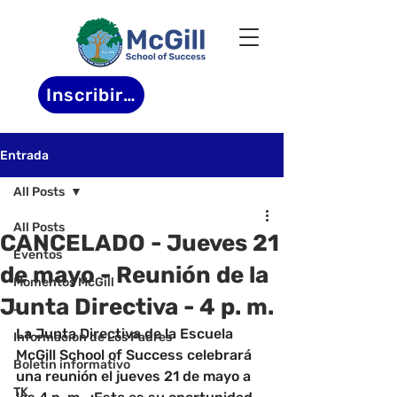
Inscribirse
Entrada
All Posts
All Posts
CANCELADO - Jueves 21
Eventos
de mayo - Reunión de la
Momentos McGill
Junta Directiva - 4 p. m.
-
La Junta Directiva de la Escuela 
Informacion de Los Padres
McGill School of Success celebrará 
Boletin informativo
una reunión el jueves 21 de mayo a 
TK