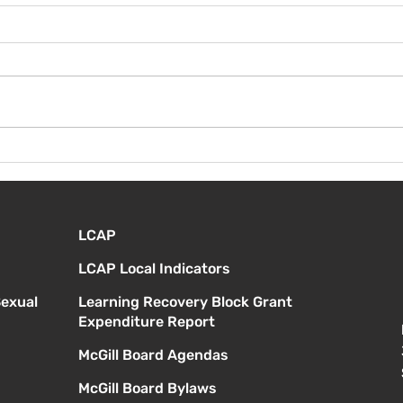
¡Bienvenida de nuevo!
Vier
Orie
estu
LCAP
LCAP Local Indicators
Sexual
Learning Recovery Block Grant
Expenditure Report
McGill Board Agendas
McGill Board Bylaws