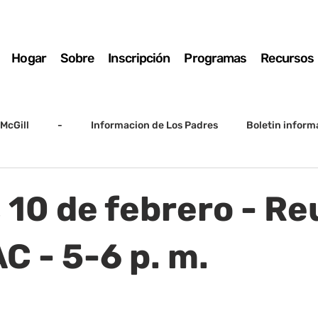
Hogar
Sobre
Inscripción
Programas
Recursos
McGill
-
Informacion de Los Padres
Boletin inform
arto grado
5to grado
Destacado
SSC
Junta D
 10 de febrero - Re
Registro
Matemáticas
Kindergarten
Sunrise to Su
C - 5-6 p. m.