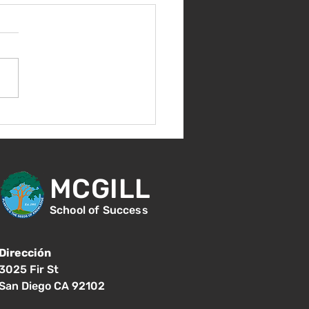
nes 14 de agosto -
ntación para nuevos
diantes - 1:00
MCGILL
School of Success
Dirección
3025 Fir St
San Diego CA 92102