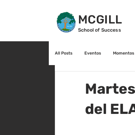
MCGILL
School of Success
All Posts
Eventos
Momentos 
2do grado
3r grado
Cu
Martes
Arte y cultura
Lectura
del ELA