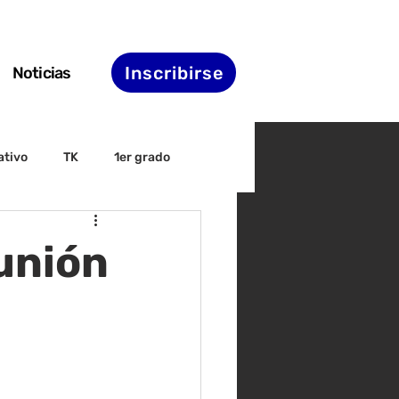
Inscribirse
Noticias
ativo
TK
1er grado
irectiva
ELAC
unión
nset
Agenda de STS