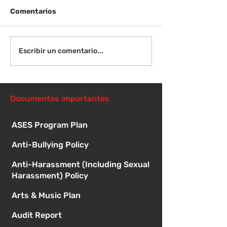
Comentarios
¡Bienvenida de
Instrucciones para la
Escribir un comentario...
reunión de la junta
directiva
Documentos importantes
ASES Program Plan
Anti-Bullying Policy
Anti-Harassment (Including Sexual
Harassment) Policy
Arts & Music Plan
Audit Report