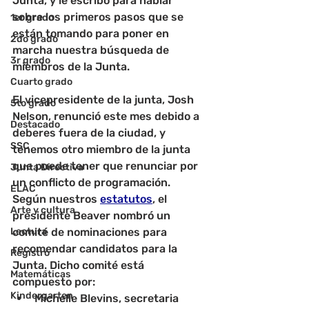
Junta, y le escribo para hablar 
sobre los primeros pasos que se 
1er grado
están tomando para poner en 
2do grado
marcha nuestra búsqueda de 
3r grado
miembros de la Junta.
Cuarto grado
El vicepresidente de la junta, Josh 
5to grado
Nelson, renunció este mes debido a 
Destacado
deberes fuera de la ciudad, y 
SSC
tenemos otro miembro de la junta 
que puede tener que renunciar por 
Junta Directiva
un conflicto de programación. 
ELAC
Según nuestros 
estatutos
, el 
Arte y cultura
presidente Beaver nombró un 
Lectura
comité de nominaciones para 
recomendar candidatos para la 
Registro
Junta. Dicho comité está 
Matemáticas
compuesto por:
Kindergarten
Michelle Blevins, secretaria 