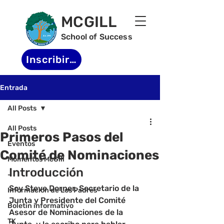
MCGILL
School of Success
Inscribirse
Entrada
All Posts
All Posts
Primeros Pasos del
Eventos
Comité de Nominaciones
Momentos McGill
Introducción
-
Soy Steve Dorner, Secretario de la 
Informacion de Los Padres
Junta y Presidente del Comité 
Boletin informativo
Asesor de Nominaciones de la 
TK