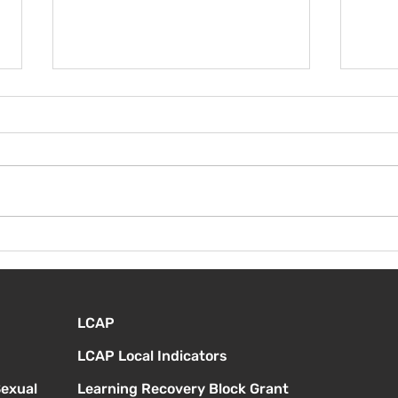
¡Bie
Instrucciones para la
reunión de la junta
directiva
LCAP
LCAP Local Indicators
Sexual
Learning Recovery Block Grant