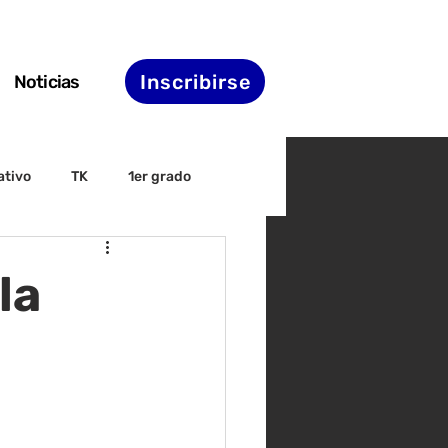
Inscribirse
Noticias
ativo
TK
1er grado
irectiva
ELAC
la
nset
Agenda de STS