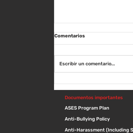
Comentarios
Escribir un comentario...
Sábado 8 de agosto -
Sorteo de material escolar
- 10 a 1 p
Documentos importantes
ASES Program Plan
Anti-Bullying Policy
Anti-Harassment (Including 