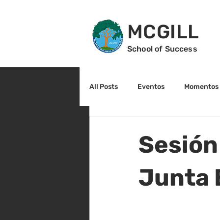
MCGILL
School of Success
All Posts
Eventos
Momentos 
2do grado
3r grado
Cu
Sesión
Arte y cultura
Lectura
Junta 