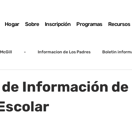
Hogar
Sobre
Inscripción
Programas
Recursos
McGill
-
Informacion de Los Padres
Boletin inform
arto grado
5to grado
Destacado
SSC
Junta D
 de Información de 
Registro
Matemáticas
Kindergarten
Sunrise to Su
Escolar