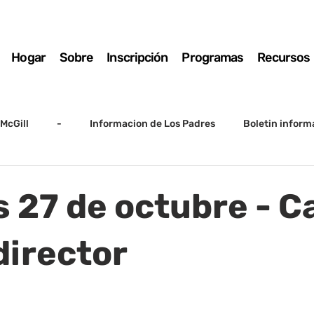
Hogar
Sobre
Inscripción
Programas
Recursos
McGill
-
Informacion de Los Padres
Boletin inform
arto grado
5to grado
Destacado
SSC
Junta D
s 27 de octubre - C
Registro
Matemáticas
Kindergarten
Sunrise to Su
director