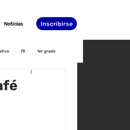
Inscribirse
Noticias
ativo
TK
1er grado
irectiva
ELAC
afé
nset
Agenda de STS