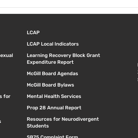
Instrucciones para la
reunión de la junta
directiva
LCAP
LCAP Local Indicators
Sexual
Learning Recovery Block Grant
Expenditure Report
McGill Board Agendas
McGill Board Bylaws
s for
Mental Health Services
Prop 28 Annual Report
Resources for Neurodivergent
s
Students
SB75 Complaint Form