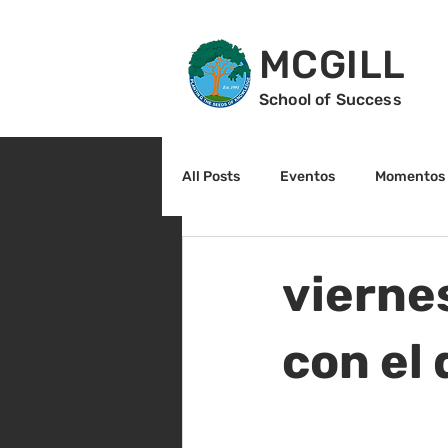
MCGILL
School of Success
All Posts
Eventos
Momentos 
2do grado
3r grado
Cu
vierne
Arte y cultura
Lectura
con el 