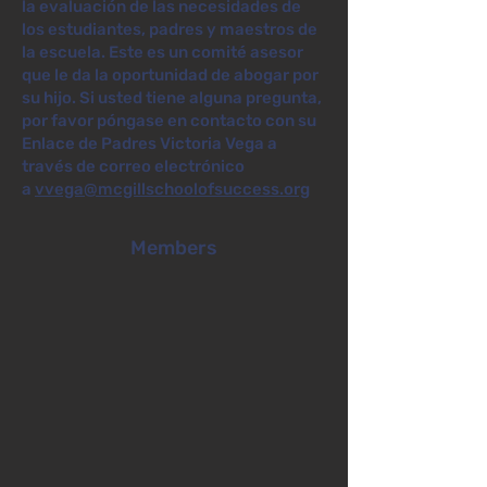
la evaluación de las necesidades de
los estudiantes, padres y maestros de
la escuela. Este es un comité asesor
que le da la oportunidad de abogar por
su hijo. Si usted tiene alguna pregunta,
por favor póngase en contacto con su
Enlace de Padres Victoria Vega a
través de correo electrónico
a
vvega@mcgillschoolofsuccess.org
Members