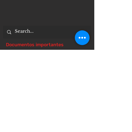
Documentos importantes
Notice of 504 - disability - Related
Items
Notice of Dangers of Synthetic
Drugs