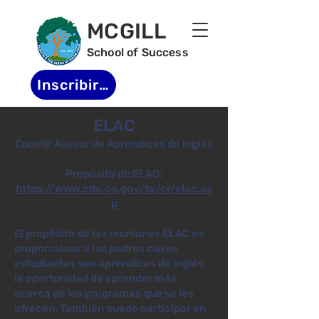
MCGILL
School of Success
Inscribirse
ELAC
Comité Asesor de Aprendices de Inglés
Propósito de ELAC:
https://www.cde.ca.gov/ta/cr/elac.as
p
El propósito de las reuniones ELAC es
proporcionar a los padres cuyos
estudiantes son aprendices de inglés
la oportunidad de aprender más
acerca de los programas que se les
ofrecen. También puede participar en