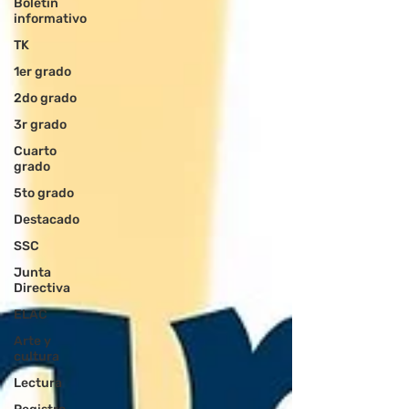
Boletin
informativo
TK
1er grado
2do grado
3r grado
Cuarto
grado
5to grado
Destacado
SSC
Junta
Directiva
ELAC
Arte y
cultura
Lectura