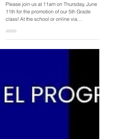
11:00 a. m.
Please join us at 11am on Thursday, June
11th for the promotion of our 5th Grade
class! At the school or online via
meet.google.com/cbq-wssj-gwb Programa