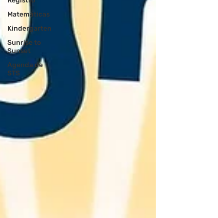
Registro
Matemáticas
Kindergarten
Sunrise to
Sunset
Agenda de
STS