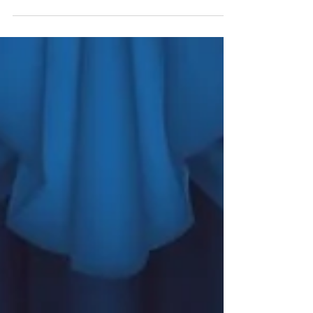
McGill de 3.º, 4.º y 5.º grado: Le escribo para
informarle que comenzaremos nuestras
pruebas CAASPP la próxima semana, del
lunes 4 de mayo de 2026 al jueves 28 de
mayo de 2026. Si su hijo pierde un día de
prueba, tendrá la oportunidad de recuperar
la prueba la semana del 26 de mayo de
2026 al 28 de mayo de 2026. Si su hijo no
llega antes de las 8:45 a. m. en las fechas
de prueba, se le pedirá que permanezca en
un área designada desde