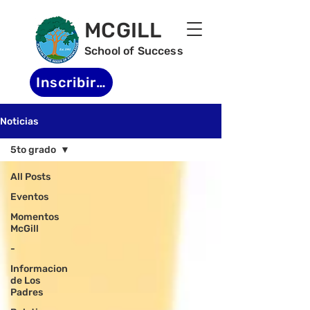
MCGILL
School of Success
Inscribirse
Noticias
5to grado
All Posts
Eventos
Momentos
McGill
-
Informacion
de Los
Padres