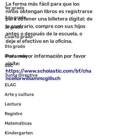
La forma más fácil para que los 
1er grado
niños obtengan libros es registrarse 
2do grado
para obtener una billetera digital; de 
lo contrario, compre con sus hijos 
3r grado
antes o después de la escuela, o 
Cuarto grado
deje el efectivo en la oficina.
5to grado
Para mayor información por favor 
Destacado
visite
: 
SSC
https://www.scholastic.com/bf/cha
Junta Directiva
ncellorwilliammcgillsch
ELAC
Arte y cultura
Lectura
Registro
Matemáticas
Kindergarten