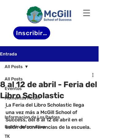
Inscribirse
Entrada
All Posts
All Posts
8 al 12 de abril - Feria del
Eventos
Libro Scholastic
Momentos McGill
La Feria del Libro Scholastic llega 
-
una vez más a McGill School of 
Informacion de Los Padres
Success, del 8 al 12 de abril en el 
Boletin informativo
salón de conferencias de la escuela.
TK