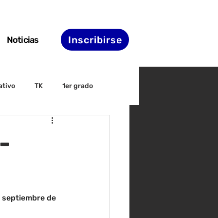
Inscribirse
Noticias
ativo
TK
1er grado
irectiva
ELAC
-
nset
Agenda de STS
e septiembre de 