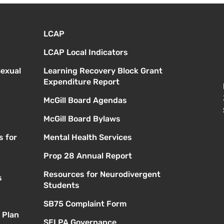
reunión de la junta
directiva
LCAP
LCAP Local Indicators
Sexual
Learning Recovery Block Grant
Expenditure Report
McGill Board Agendas
McGill Board Bylaws
s for
Mental Health Services
Prop 28 Annual Report
Resources for Neurodivergent
s
Students
SB75 Complaint Form
 Plan
SELPA Governance