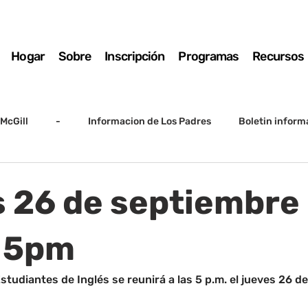
Hogar
Sobre
Inscripción
Programas
Recursos
McGill
-
Informacion de Los Padres
Boletin inform
arto grado
5to grado
Destacado
SSC
Junta D
 26 de septiembre 
Registro
Matemáticas
Kindergarten
Sunrise to Su
 5pm
studiantes de Inglés se reunirá a las 5 p.m. el jueves 26 d