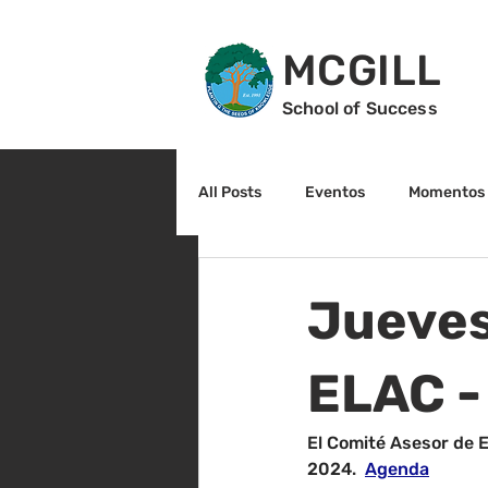
MCGILL
School of Success
All Posts
Eventos
Momentos 
2do grado
3r grado
Cu
Jueves
Arte y cultura
Lectura
ELAC -
El Comité Asesor de E
2024
.  
Agenda