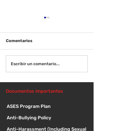
Comentarios
¡Bienvenida de
Instrucciones para la
Escribir un comentario...
reunión de la junta
directiva
Documentos importantes
ASES Program Plan
Anti-Bullying Policy
Anti-Harassment (Including Sexual