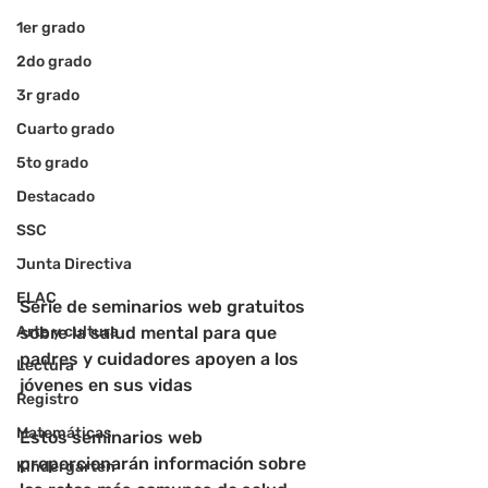
1er grado
2do grado
3r grado
Cuarto grado
5to grado
Destacado
SSC
Junta Directiva
ELAC
Serie de seminarios web gratuitos 
sobre la salud mental para que 
Arte y cultura
padres y cuidadores apoyen a los 
Lectura
jóvenes en sus vidas
Registro
Matemáticas
Estos seminarios web 
proporcionarán información sobre 
Kindergarten