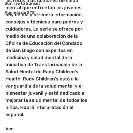
los retos más comunes de salud 
Sunrise to Sunset
mental que enfrentan los jóvenes 
Agenda de STS
hoy en día y ofrecerá información, 
consejos y técnicas para padres y 
cuidadores. La serie se ofrece por 
medio de una colaboración de la 
Oficina de Educación del Condado 
de San Diego con expertos en 
medicina y salud mental de la 
Iniciativa de Transformación de la 
Salud Mental de Rady Children’s 
Health. Rady Children’s está a la 
vanguardia de la salud mental y el 
bienestar juvenil y está dedicado a 
mejorar la salud mental de todos los 
niños. Habrá interpretación al 
español.
Ver 