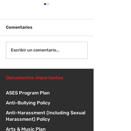
Comentarios
¡Bienvenida de
Instrucciones para la
Escribir un comentario...
reunión de la junta
directiva
Documentos importantes
ASES Program Plan
Anti-Bullying Policy
Anti-Harassment (Including Sexual
Harassment) Policy
Arts & Music Plan