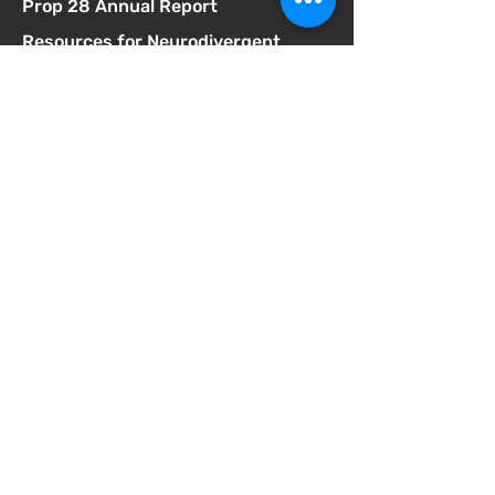
Prop 28 Annual Report
Resources for Neurodivergent
Students
SB75 Complaint Form
SELPA Governance
SELPA Local Plan
SSC Agendas
School Accountability Report Card
Student Discipline Policy
Student Dress Code
Suicide Prevention Policy
Suspension & Expulsion Policy &
Procedures
Title I Parent Involvement Policy
Uniform Complaint Policy