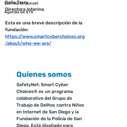
Delia Terry
Sunrise to Sunset
Directora Interina
Agenda de STS
Esta es una breve descripción de la 
fundación:   
https://www.smartcyberchoices.org
/about/who-we-are/
Quienes somos
SafetyNet: Smart Cyber ​​
Choices® es un programa 
colaborativo del Grupo de 
Trabajo de Delitos contra Niños 
en Internet de San Diego y la 
Fundación de la Policía de San 
Diego. Está diseñado para 