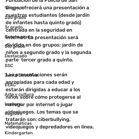
Fundación de la Policía de San 
Diego, ofrecerá una presentación a 
1er grado
nuestros estudiantes (desde jardín 
2do grado
de infantes hasta quinto grado) 
3r grado
centrada en la seguridad en 
Cuarto grado
Internet. La presentación será 
dividida en dos grupos: jardín de 
5to grado
niños a segundo grado y la segunda 
Destacado
parte  tercer grado a quinto.
SSC
Las presentaciones serán 
Junta Directiva
apropiadas para cada edad y 
ELAC
estarán dirigidas a educar a los 
Arte y cultura
niños sobre cómo protegerse al 
Lectura
navegar por internet o jugar 
videojuegos. Los temas que se 
Registro
tratarán son: ciberbullying, 
Matemáticas
videojuegos y depredadores en línea.
Kindergarten