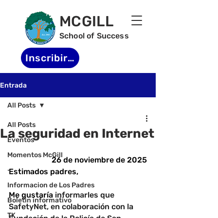
MCGILL
School of Success
Inscribirse
Entrada
All Posts
All Posts
La seguridad en Internet
Eventos
Momentos McGill
26 de noviembre de 2025
-
Estimados padres,
Informacion de Los Padres
Me gustaría
 informarles que 
Boletin informativo
SafetyNet, en colaboración con la 
TK