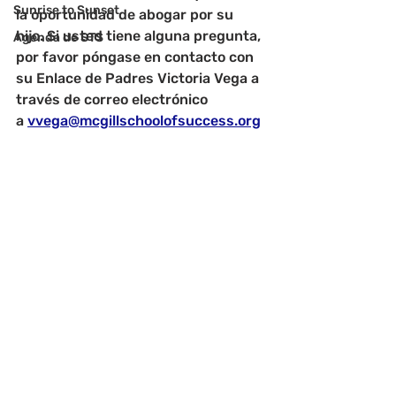
Sunrise to Sunset
la oportunidad de abogar por su 
hijo. Si usted tiene alguna pregunta, 
Agenda de STS
por favor póngase en contacto con 
su Enlace de Padres Victoria Vega a 
través de correo electrónico 
a 
vvega@mcgillschoolofsuccess.org