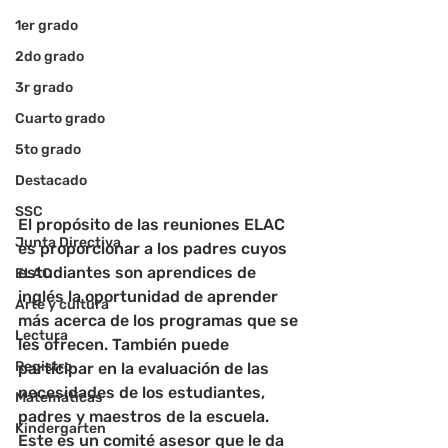
1er grado
2do grado
3r grado
Cuarto grado
5to grado
Destacado
SSC
El propósito de las reuniones ELAC 
Junta Directiva
es proporcionar a los padres cuyos 
estudiantes son aprendices de 
ELAC
inglés la oportunidad de aprender 
Arte y cultura
más acerca de los programas que se 
Lectura
les ofrecen. También puede 
Registro
participar en la evaluación de las 
necesidades de los estudiantes, 
Matemáticas
padres y maestros de la escuela. 
Kindergarten
Este es un comité asesor que le da 