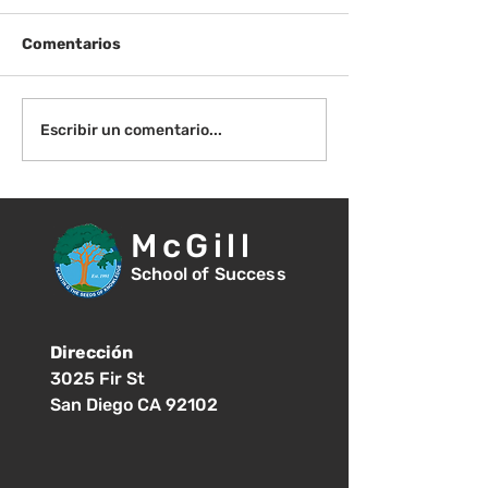
Comentarios
¡Bienvenida de
Instrucciones para la
Escribir un comentario...
reunión de la junta
directiva
McGill
School of Success
Dirección
3025 Fir St
San Diego CA 92102