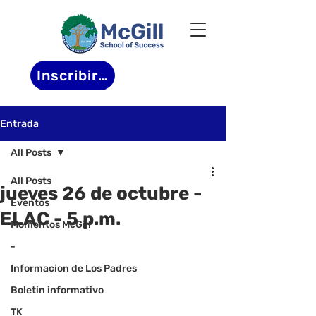
Inscribirse
Entrada
All Posts
All Posts
jueves 26 de octubre -
Eventos
ELAC - 5 p.m.
Momentos McGill
-
Informacion de Los Padres
Boletin informativo
TK