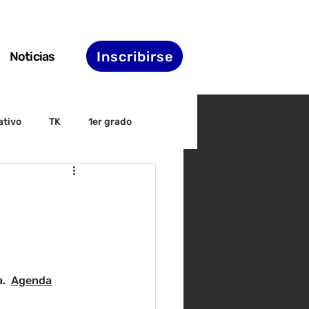
Inscribirse
Noticias
ativo
TK
1er grado
irectiva
ELAC
nset
Agenda de STS
.
.  
Agenda