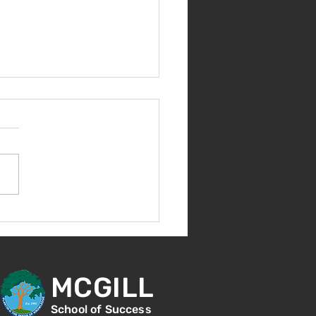
nes 14 de agosto -
ntación para nuevos
diantes - 1:00
MCGILL
School of Success