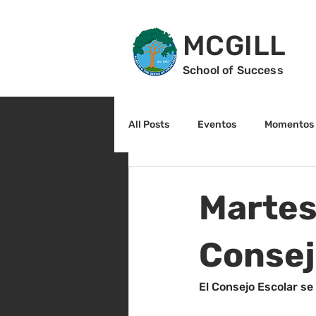
MCGILL
School of Success
All Posts
Eventos
Momentos 
2do grado
3r grado
Cu
Martes
Arte y cultura
Lectura
Consej
El Consejo Escolar se 