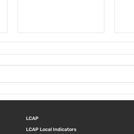
¡Bienvenida de nuevo!
Vier
Orie
estu
LCAP
LCAP Local Indicators