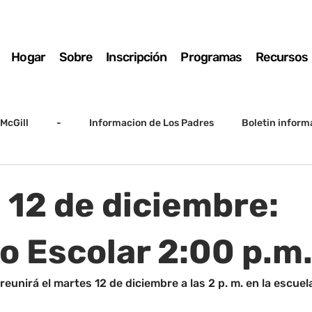
Hogar
Sobre
Inscripción
Programas
Recursos
McGill
-
Informacion de Los Padres
Boletin inform
arto grado
5to grado
Destacado
SSC
Junta D
 12 de diciembre:
Registro
Matemáticas
Kindergarten
Sunrise to Su
o Escolar 2:00 p.m
reunirá el martes 12 de diciembre a las 2 p. m. en la escuela