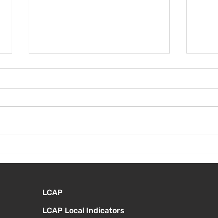
¡Bienvenida de nuevo!
Vier
Orie
estu
LCAP
LCAP Local Indicators