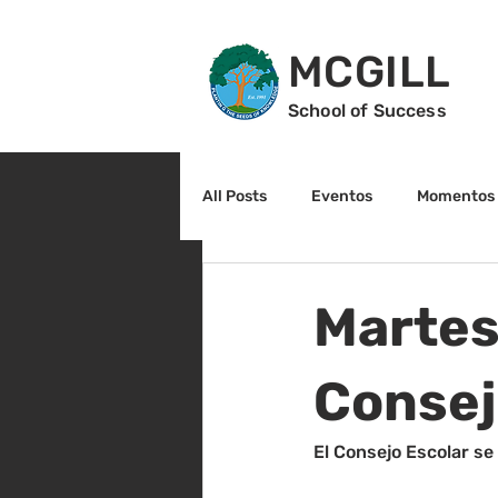
MCGILL
School of Success
All Posts
Eventos
Momentos 
2do grado
3r grado
Cu
Martes
Arte y cultura
Lectura
Consej
El Consejo Escolar se