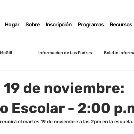
Hogar
Sobre
Inscripción
Programas
Recursos
McGill
-
Informacion de Los Padres
Boletin inform
arto grado
5to grado
Destacado
SSC
Junta D
 19 de noviembre:
Registro
Matemáticas
Kindergarten
Sunrise to Su
o Escolar - 2:00 p.
 reunirá el martes 19 de noviembre a las 2pm en la escuela. 