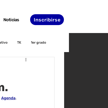
Inscribirse
Noticias
ativo
TK
1er grado
irectiva
ELAC
nset
Agenda de STS
m.
 
Agenda
.