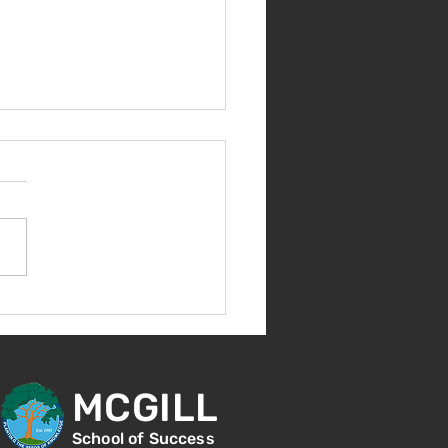
nes 14 de agosto -
ntación para nuevos
diantes - 1:00
MCGILL
School of Success