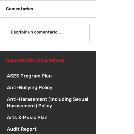
Comentarios
Ver: Galardonados de
Pruebas de C
Escribir un comentario...
McGill en febrero
durante mayo
Documentos importantes
ASES Program Plan
Anti-Bullying Policy
Anti-Harassment (Including Sexual
Harassment) Policy
Arts & Music Plan
Audit Report