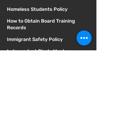
Homeless Students Policy
How to Obtain Board Training
Records
Immigrant Safety Policy
Independent Study Master
Agreement
Independent Study Policy
LCAP
LCAP Local Indicators
Learning Recovery Block Grant
Expenditure Report
McGill Board Agendas
McGill Board Bylaws