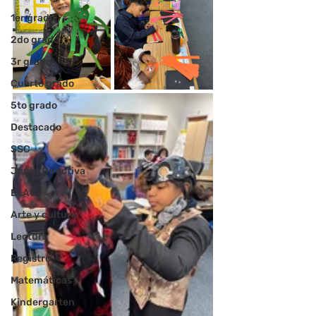
1er grado
2do grado
3r grado
Cuarto grado
5to grado
Destacado
SSC
Junta Directiva
ELAC
Arte y cultura
Lectura
Registro
Matemáticas
Kindergarten