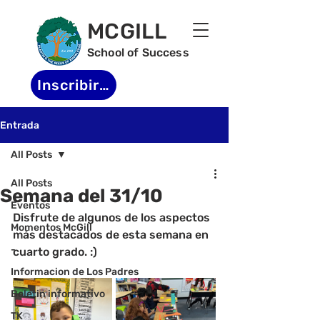
MCGILL
School of Success
Inscribirse
Entrada
All Posts
All Posts
Semana del 31/10
Eventos
Disfrute de algunos de los aspectos 
Momentos McGill
más destacados de esta semana en 
-
cuarto grado. :)
Informacion de Los Padres
Boletin informativo
TK