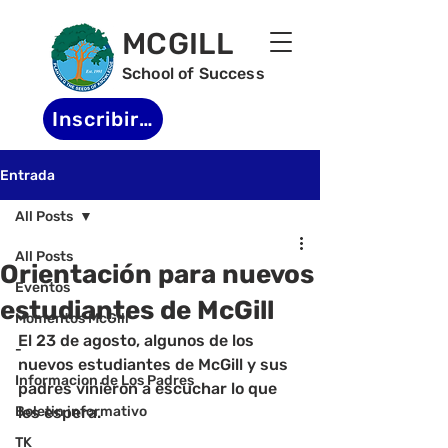
MCGILL
School of Success
Inscribirse
Entrada
All Posts
All Posts
Orientación para nuevos
Eventos
estudiantes de McGill
Momentos McGill
El 23 de agosto, algunos de los 
-
nuevos estudiantes de McGill y sus 
Informacion de Los Padres
padres vinieron a escuchar lo que 
Boletin informativo
les espera.
TK