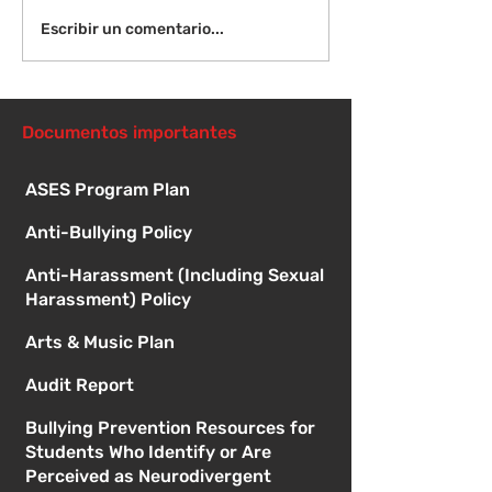
¡Bienvenida de
Instrucciones para la
Escribir un comentario...
reunión de la junta
directiva
Documentos importantes
ASES Program Plan
Anti-Bullying Policy
Anti-Harassment (Including Sexual
Harassment) Policy
Arts & Music Plan
Audit Report
Bullying Prevention Resources for
Students Who Identify or Are
Perceived as Neurodivergent