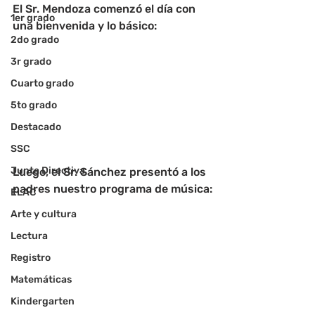
El Sr. Mendoza comenzó el día con 
1er grado
una bienvenida y lo básico:
2do grado
3r grado
Cuarto grado
5to grado
Destacado
SSC
Junta Directiva
Luego, el Sr. Sánchez presentó a los 
padres nuestro programa de música:
ELAC
Arte y cultura
Lectura
Registro
Matemáticas
Kindergarten